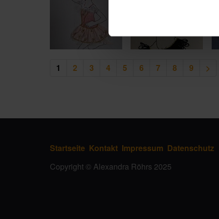
1
2
3
4
5
6
7
8
9
>
Startseite
Kontakt
Impressum
Datenschutz
Copyright © Alexandra Röhrs 2025