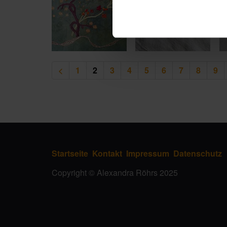
<
1
2
3
4
5
6
7
8
9
Startseite
Kontakt
Impressum
Datenschutz
Copyright © Alexandra Röhrs 2025